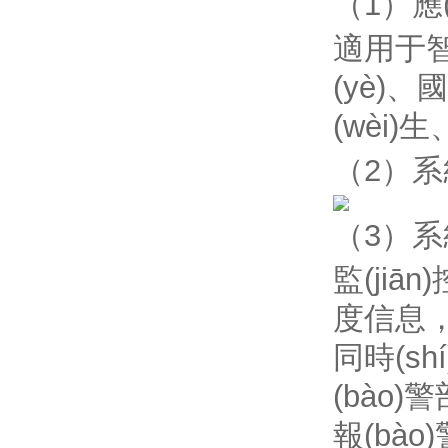
（1）應(
適用于智
(yè)
(wèi)生
（2）系統(
（3）系統
監(jiā
度信息，
同時(sh
(bào)
報(bào