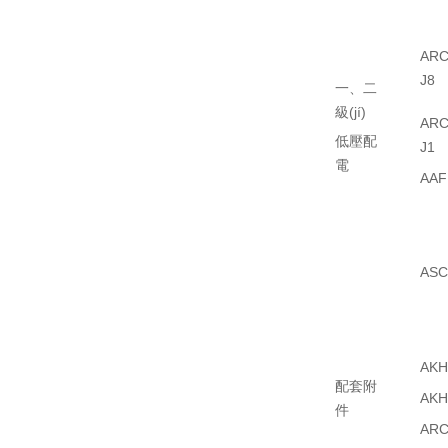
ARC
J8
一、二
級(jí)
ARC
低壓配
J1
電
AAF
ASC
AKH
配套附
AKH
件
AR