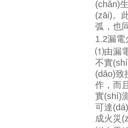
(chǎ
(zāi)
弧，也同
1.2漏電
⑴由漏電
不實(sh
(dǎo)
作，而且會
實(shí
可達(d
成火災(z