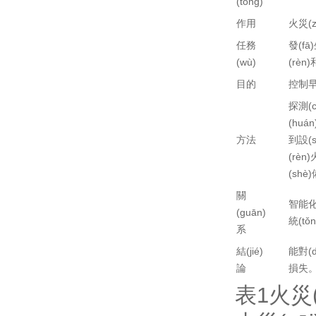
(tǒng)
作用
火災(z
任務
發(fā)
(wù)
(rèn
目的
控制早期
探測(c
(huá
方法
到設(s
(rèn
(shè
關
智能化
(guān)
統(tǒn
系
結(jié)
能對(d
論
損失
表1火災(