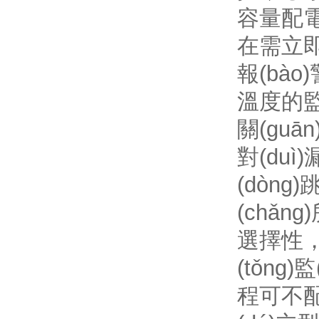
容量配電
在需立即
報(bào
溫度的監(
關(guān
對(duì
(dòng
(chǎn
選擇性，
(tǒng)
程可不配置