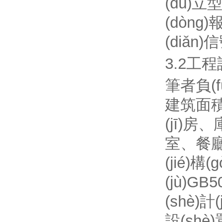
(dú)立
(dòng)
(diǎn)
3.2工程設
筆者負(f
建筑面積4
(jī)房
室、
(jié)構
(jù)GB
(shè)計
設(shè