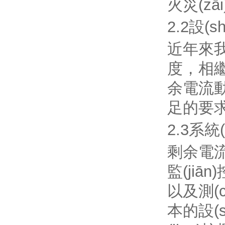
火災(zāi
2.2設(sh
近年來我國
度，相繼
余電流動(d
足的要求
2.3系統(
剩余電流式
監(jiā
以及測(c
本的設(s