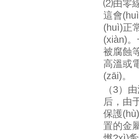
⑵由零線
這會(h
(huì)
(xiàn
被腐蝕等原
高溫或電
(zāi)。
（3）由漏
后
保護(h
置的金屬
燃?xì)