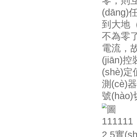
零，則
(dān
到大地（
不為零了
電流
(jiān
(shè)
測(cè)
號(hào
2.5實(s