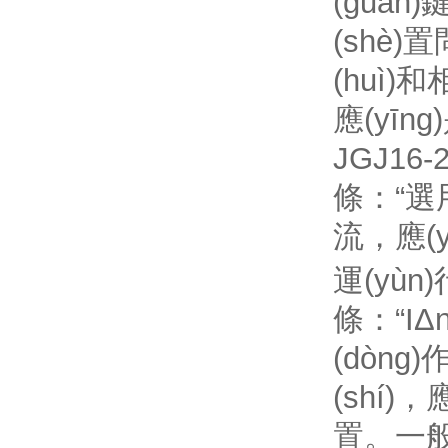
(guān)
(shè)
(huì)和
應(yīn
JGJ16
條：“選
流，應(
運(yùn
條：“I
(dòng
(shí)，
置。一